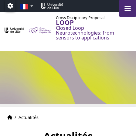
Accéder au menu principal
Accéder au contenu
FR
M
Paramétrage
Cross Disciplinary Proposal
LOOP
Closed Loop
Neurotechnologies: from
sensors to applications
Accueil
Accueil
/
Actualités
Actualités