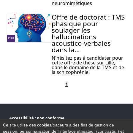
neuromimétiques
Offre de doctorat : TMS
phasique pour
soulager les
hallucinations
PHD
acoustico-verbales
dans la…
N'hésitez pas à candidater pour
cette offre de thèse sur Lille,
dans le domaine de la TMS et de
la schizophrénie!
1
Accessibilité : non conforme
Plan du site
Ce site utilise des cookies/traceurs à des fins de gestion de
Mentions légales
session, personnalisation de l'interface utilisateur (contraste..) et