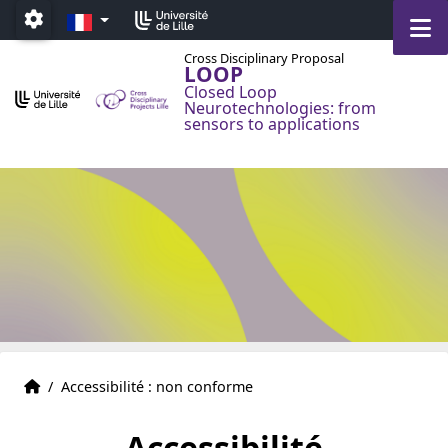
Accéder au menu principal
Accéder au contenu
FR
M
Paramétrage
Cross Disciplinary Proposal
LOOP
Closed Loop
Neurotechnologies: from
sensors to applications
Accueil
Accueil
/
Accessibilité : non conforme
Accessibilité